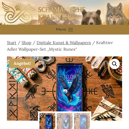
Zum
Inhalt
springen
Menü
Start
/
Shop
/
Digitale Kunst & Wallpapers
/
Krafttier
Adler Wallpaper-Set „Mystic Runes“
Angebot!