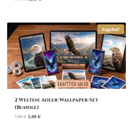
Preis
Preis
war:
ist:
5,99 €
3,99 €.
Angebot!
2 Welten: Adler-Wallpaper-Set
(Bundle)
Ursprünglicher
Aktueller
7,98
€
5,99
€
Preis
Preis
war:
ist: