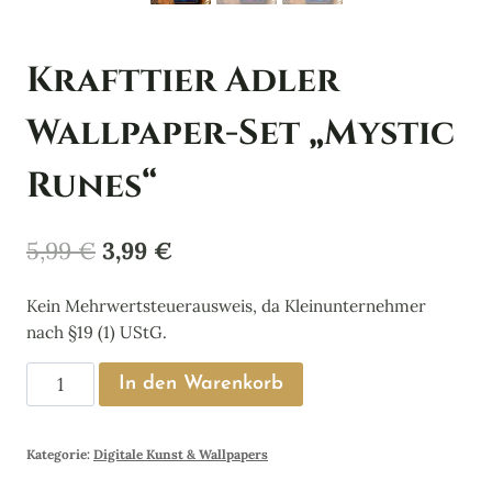
Krafttier Adler
Wallpaper-Set „Mystic
Runes“
Ursprünglicher
Aktueller
5,99
€
3,99
€
Preis
Preis
Kein Mehrwertsteuerausweis, da Kleinunternehmer
war:
ist:
nach §19 (1) UStG.
5,99 €
3,99 €.
Krafttier
In den Warenkorb
Adler
Wallpaper-
Kategorie:
Digitale Kunst & Wallpapers
Set