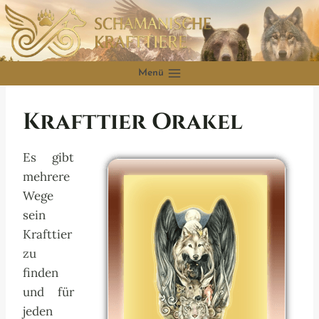
Zum
Inhalt
springen
Menü
Krafttier Orakel
Es gibt
mehrere
Wege
sein
Krafttier
zu
finden
und für
jeden