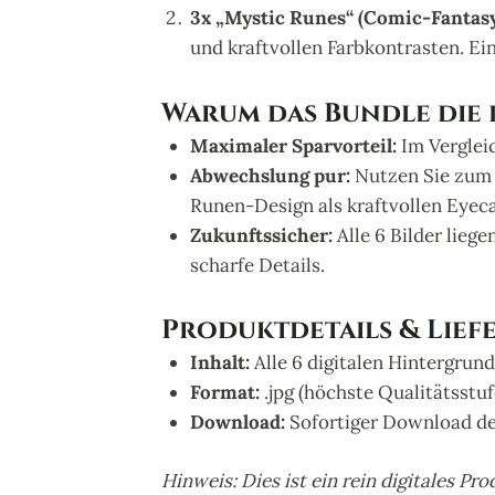
3x „Mystic Runes“ (Comic-Fantasy
und kraftvollen Farbkontrasten. Ein
Warum das Bundle die b
Maximaler Sparvorteil:
Im Verglei
Abwechslung pur:
Nutzen Sie zum B
Runen-Design als kraftvollen Eyeca
Zukunftssicher:
Alle 6 Bilder lieg
scharfe Details.
Produktdetails & Lief
Inhalt:
Alle 6 digitalen Hintergrun
Format:
.jpg (höchste Qualitätsstu
Download:
Sofortiger Download de
Hinweis: Dies ist ein rein digitales Pr