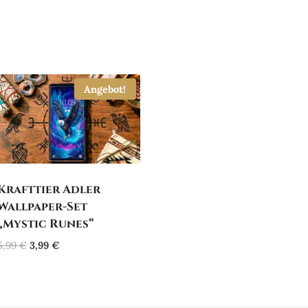
Angebot!
Krafttier Adler
Wallpaper-Set
„Mystic Runes“
Ursprünglicher
Aktueller
5,99
€
3,99
€
Preis
Preis
war:
ist:
5,99 €
3,99 €.