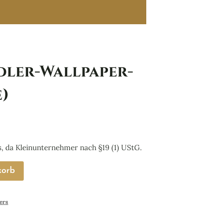
dler-Wallpaper-
e)
er
er
 da Kleinunternehmer nach §19 (1) UStG.
korb
ers