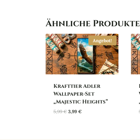
Ähnliche Produkte
Angebot!
Krafttier Adler
Wallpaper-Set
„Majestic Heights“
Ursprünglicher
Aktueller
5,99
€
3,99
€
Preis
Preis
war:
ist:
5,99 €
3,99 €.