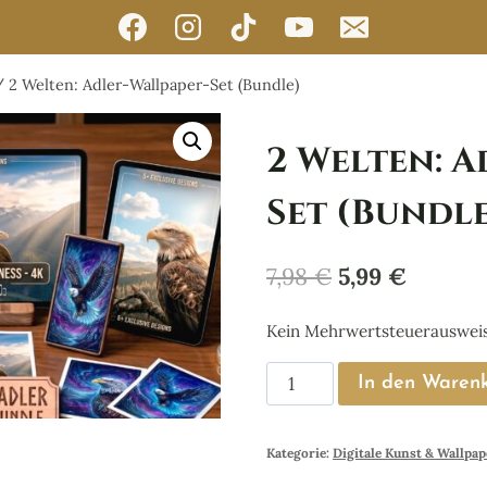
/
2 Welten: Adler-Wallpaper-Set (Bundle)
2 Welten: A
Set (Bundl
Ursprünglich
Aktuell
7,98
€
5,99
€
Preis
Preis
Kein Mehrwertsteuerausweis,
war:
ist:
2
7,98 €
5,99 €.
In den Waren
Welten:
Adler-
Kategorie:
Digitale Kunst & Wallpap
Wallpaper-