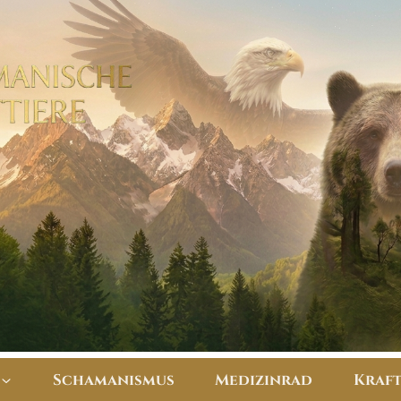
Schamanismus
Medizinrad
​Kraf