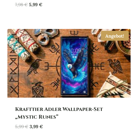
Ursprünglicher
Aktueller
7,98
€
5,99
€
Preis
Preis
war:
ist:
7,98 €
5,99 €.
Angebot!
Krafttier Adler Wallpaper-Set
„Mystic Runes“
Ursprünglicher
Aktueller
5,99
€
3,99
€
Preis
Preis