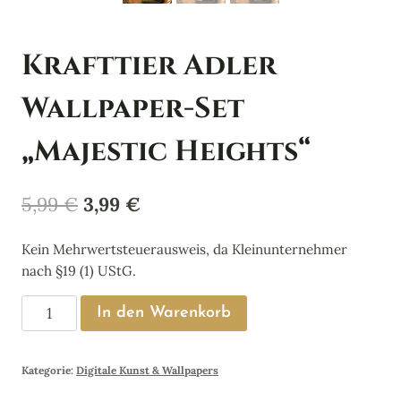
Krafttier Adler
Wallpaper-Set
„Majestic Heights“
Ursprünglicher
Aktueller
5,99
€
3,99
€
Preis
Preis
Kein Mehrwertsteuerausweis, da Kleinunternehmer
war:
ist:
nach §19 (1) UStG.
5,99 €
3,99 €.
Krafttier
In den Warenkorb
Adler
Wallpaper-
Kategorie:
Digitale Kunst & Wallpapers
Set