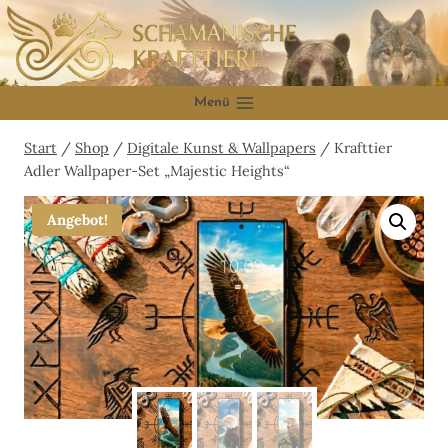
Zum
Inhalt
springen
Menü
Start
/
Shop
/
Digitale Kunst & Wallpapers
/
Krafttier
Adler Wallpaper-Set „Majestic Heights“
Angebot!