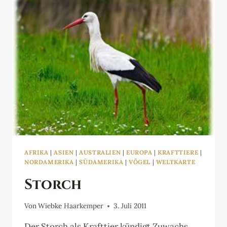
AFRIKA
|
ASIEN
|
AUSTRALIEN
|
EUROPA
|
KRAFTTIERE
|
NORDAMERIKA
|
SÜDAMERIKA
|
VÖGEL
|
WELTKARTE
Storch
Von
Wiebke Haarkemper
3. Juli 2011
Der Storch als Krafttier kündigt Zuwachs