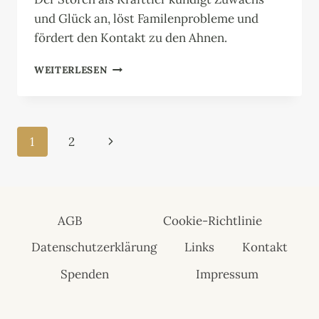
und Glück an, löst Familenprobleme und
fördert den Kontakt zu den Ahnen.
STORCH
WEITERLESEN
Seitennavigation
Nächste
1
2
Seite
AGB
Cookie-Richtlinie
Datenschutzerklärung
Links
Kontakt
Spenden
Impressum