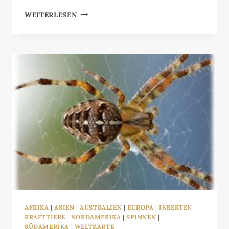
JAGUAR
WEITERLESEN
AFRIKA
|
ASIEN
|
AUSTRALIEN
|
EUROPA
|
INSEKTEN
|
KRAFTTIERE
|
NORDAMERIKA
|
SPINNEN
|
SÜDAMERIKA
|
WELTKARTE