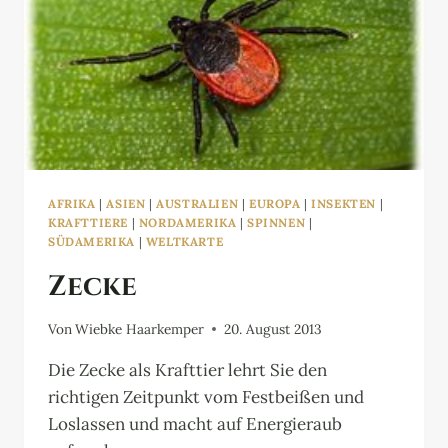
AFRIKA
|
ASIEN
|
AUSTRALIEN
|
EUROPA
|
INSEKTEN
|
KRAFTTIERE
|
NORDAMERIKA
|
SPINNEN
|
SÜDAMERIKA
|
WELTKARTE
Zecke
Von
Wiebke Haarkemper
20. August 2013
Die Zecke als Krafttier lehrt Sie den
richtigen Zeitpunkt vom Festbeißen und
Loslassen und macht auf Energieraub