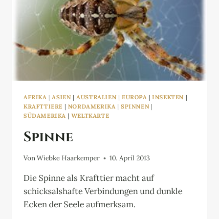
AFRIKA
|
ASIEN
|
AUSTRALIEN
|
EUROPA
|
INSEKTEN
|
KRAFTTIERE
|
NORDAMERIKA
|
SPINNEN
|
SÜDAMERIKA
|
WELTKARTE
Spinne
Von
Wiebke Haarkemper
10. April 2013
Die Spinne als Krafttier macht auf
schicksalshafte Verbindungen und dunkle
Ecken der Seele aufmerksam.