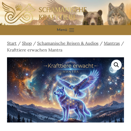
Zum
Inhalt
springen
Menü
Start
/
Shop
/
Schamanische Reisen & Audios
/
Mantras
/
Krafttiere erwachen Mantra