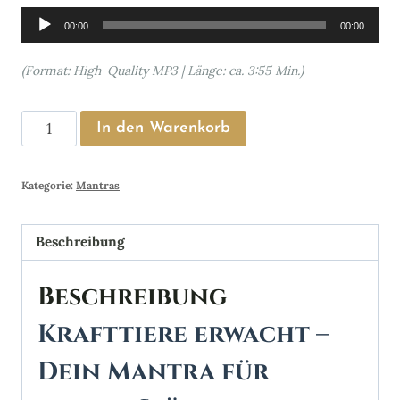
Audio-
00:00
00:00
Player
(Format: High-Quality MP3 | Länge: ca. 3:55 Min.)
Krafttiere
In den Warenkorb
erwachen
Mantra
Kategorie:
Mantras
Menge
Beschreibung
Beschreibung
Krafttiere erwacht –
Dein Mantra für