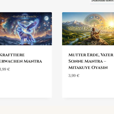
Krafttiere
Mutter Erde, Vater
erwachen Mantra
Sonne Mantra –
Mitakuye Oyasin
3,99
€
3,99
€