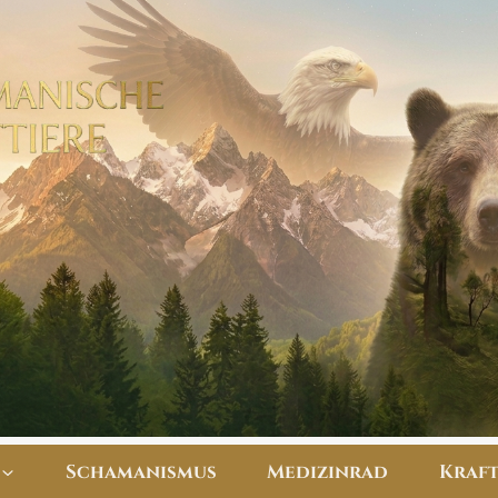
Schamanismus
Medizinrad
​Kraf