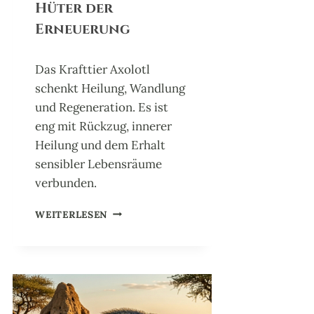
Hüter der
:
W
Erneuerung
Ä
C
H
Das Krafttier Axolotl
T
schenkt Heilung, Wandlung
E
und Regeneration. Es ist
R
eng mit Rückzug, innerer
D
E
Heilung und dem Erhalt
S
sensibler Lebensräume
U
verbunden.
R
W
K
A
WEITERLESEN
R
L
A
D
F
E
T
S
T
I
E