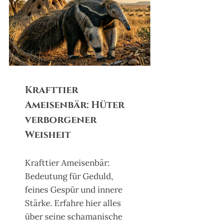
R
A
X
O
L
O
T
L
Krafttier
:
Ameisenbär: Hüter
H
Ü
verborgener
T
Weisheit
E
R
D
Krafttier Ameisenbär:
E
Bedeutung für Geduld,
R
E
feines Gespür und innere
R
Stärke. Erfahre hier alles
N
über seine schamanische
E