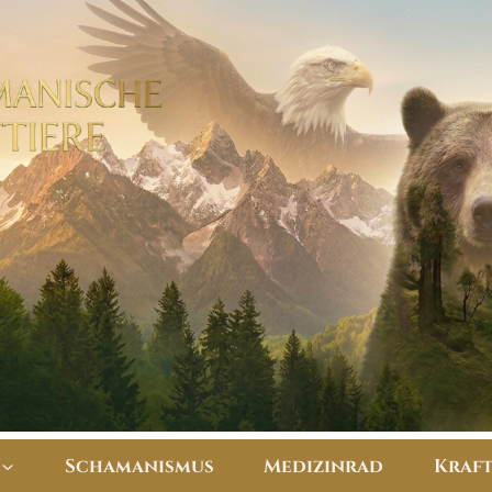
Schamanismus
Medizinrad
​Kraf