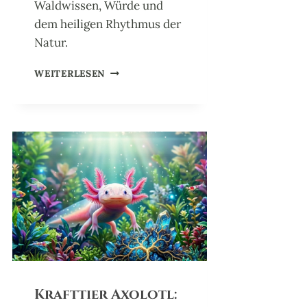
Waldwissen, Würde und
dem heiligen Rhythmus der
Natur.
K
WEITERLESEN
R
A
F
T
T
I
E
R
A
U
E
R
H
A
H
Krafttier Axolotl:
N