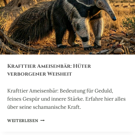
X
O
L
O
T
L
:
H
Ü
T
Krafttier Ameisenbär: Hüter
E
R
verborgener Weisheit
D
E
Krafttier Ameisenbär: Bedeutung für Geduld,
R
E
feines Gespür und innere Stärke. Erfahre hier alles
R
über seine schamanische Kraft.
N
E
K
WEITERLESEN
U
R
E
A