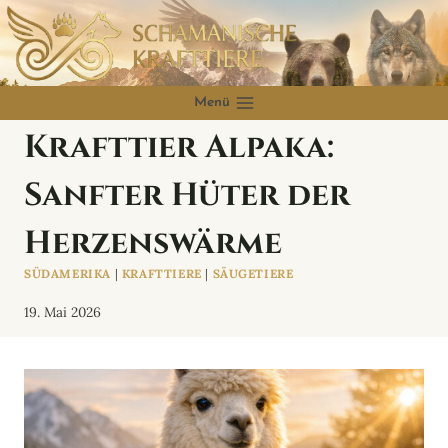
Zum
Inhalt
springen
Menü
Krafttier Alpaka:
Sanfter Hüter der
Herzenswärme
SÜDAMERIKA
|
KRAFTTIERE
|
SÄUGETIERE
19. Mai 2026