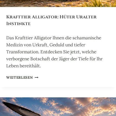
S
T
E
Krafttier Alligator: Hüter Uralter
R
D
Instinkte
E
R
Das Krafttier Alligator Ihnen die schamanische
L
E
Medizin von Urkraft, Geduld und tiefer
B
Transformation. Entdecken Sie jetzt, welche
E
verborgene Botschaft der Jäger der Tiefe für Ihr
N
Leben bereithält.
S
F
K
R
WEITERLESEN
R
E
A
U
F
D
T
E
T
I
E