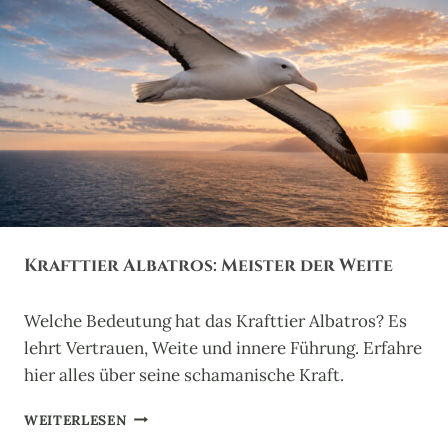
R
A
L
L
I
G
A
T
O
R
:
H
Krafttier Albatros: Meister der Weite
Ü
T
E
Welche Bedeutung hat das Krafttier Albatros? Es
R
lehrt Vertrauen, Weite und innere Führung. Erfahre
U
R
hier alles über seine schamanische Kraft.
A
L
K
WEITERLESEN
T
R