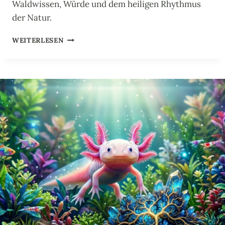
Waldwissen, Würde und dem heiligen Rhythmus
der Natur.
K
WEITERLESEN
R
A
F
T
T
I
E
R
A
U
E
R
H
A
H
N
: