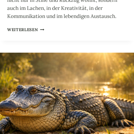
R
V
auch im Lachen, in der Kreativität, in der
E
Kommunikation und im lebendigen Austausch.
R
B
K
WEITERLESEN
O
R
R
A
G
F
E
T
N
T
E
I
R
E
W
R
E
A
I
F
S
F
H
E
E
:
I
M
T
E
I