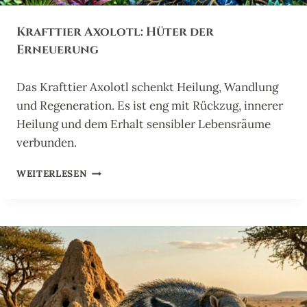
W
Ä
Krafttier Axolotl: Hüter der
C
H
Erneuerung
T
E
Das Krafttier Axolotl schenkt Heilung, Wandlung
R
D
und Regeneration. Es ist eng mit Rückzug, innerer
E
Heilung und dem Erhalt sensibler Lebensräume
S
verbunden.
U
R
K
WEITERLESEN
W
R
A
A
L
F
D
T
E
T
S
I
E
R
A