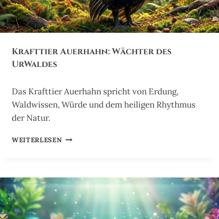
Krafttier Auerhahn: Wächter des
UrWaldes
Das Krafttier Auerhahn spricht von Erdung,
Waldwissen, Würde und dem heiligen Rhythmus
der Natur.
K
WEITERLESEN
R
A
F
T
T
I
E