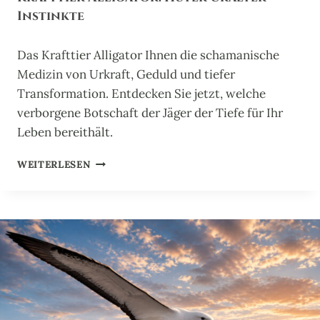
E
Instinkte
R
H
Das Krafttier Alligator Ihnen die schamanische
Ü
T
Medizin von Urkraft, Geduld und tiefer
E
Transformation. Entdecken Sie jetzt, welche
R
verborgene Botschaft der Jäger der Tiefe für Ihr
D
Leben bereithält.
E
R
K
H
WEITERLESEN
R
E
A
R
F
Z
T
E
T
N
I
S
E
W
R
Ä
A
R
L
M