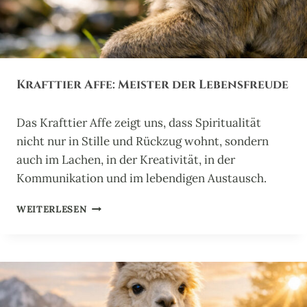
N
B
Ä
R
:
Krafttier Affe: Meister der Lebensfreude
H
Ü
T
Das Krafttier Affe zeigt uns, dass Spiritualität
E
nicht nur in Stille und Rückzug wohnt, sondern
R
V
auch im Lachen, in der Kreativität, in der
E
Kommunikation und im lebendigen Austausch.
R
B
K
WEITERLESEN
O
R
R
A
G
F
E
T
N
T
E
I
R
E