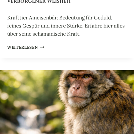
verborgener Weisheit
D
E
Krafttier Ameisenbär: Bedeutung für Geduld,
R
E
feines Gespür und innere Stärke. Erfahre hier alles
R
über seine schamanische Kraft.
N
E
K
WEITERLESEN
U
R
E
A
R
F
U
T
N
T
G
I
E
R
A
M
E
I
S
E