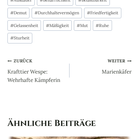
#
Ausdauer
#
Beharrlichkeit
#
Belastbarkeit
#
Demut
#
Durchhaltevermögen
#
Friedfertigkeit
#
Gelassenheit
#
Mäßigkeit
#
Mut
#
Ruhe
#
Sturheit
Beitragsnavigation
ZURÜCK
WEITER
Krafttier Wespe:
Marienkäfer
Wehrhafte Kämpferin
Ähnliche Beiträge