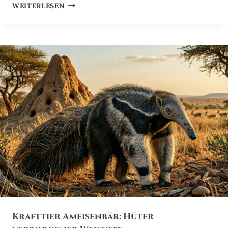
K
WEITERLESEN
W
R
A
A
L
F
D
T
E
T
S
I
E
R
A
X
O
L
O
T
L
:
H
Ü
T
Krafttier Ameisenbär: Hüter
E
R