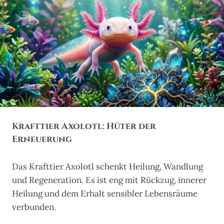
R
A
U
E
R
H
A
H
N
:
W
Ä
Krafttier Axolotl: Hüter der
C
H
Erneuerung
T
E
Das Krafttier Axolotl schenkt Heilung, Wandlung
R
D
und Regeneration. Es ist eng mit Rückzug, innerer
E
Heilung und dem Erhalt sensibler Lebensräume
S
verbunden.
U
R