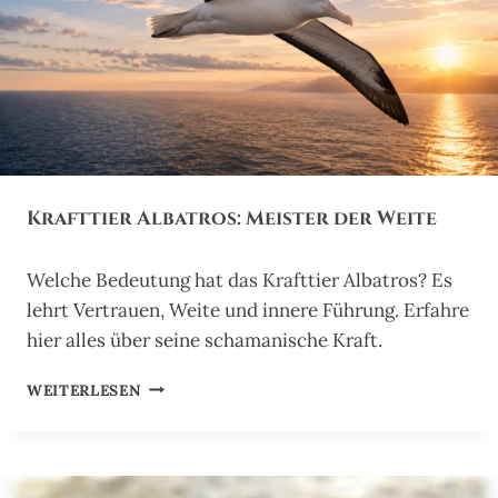
L
E
I
G
A
T
O
R
:
H
Krafttier Albatros: Meister der Weite
Ü
T
E
Welche Bedeutung hat das Krafttier Albatros? Es
R
lehrt Vertrauen, Weite und innere Führung. Erfahre
U
R
hier alles über seine schamanische Kraft.
A
L
K
WEITERLESEN
T
R
E
A
R
F
I
T