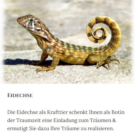
N
T
S
I
T
E
I
R
N
A
K
L
T
B
E
A
T
R
O
S
:
M
E
Eidechse
I
S
T
Die Eidechse als Krafttier schenkt Ihnen als Botin
E
der Traumzeit eine Einladung zum Träumen &
R
D
ermutigt Sie dazu Ihre Träume zu realisieren.
E