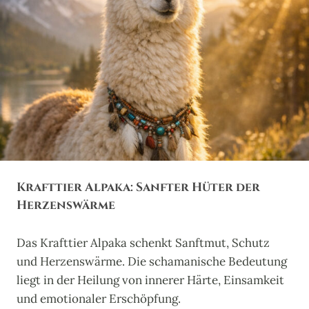
W
R
E
A
I
F
S
F
H
E
E
:
I
M
T
E
I
S
T
E
Krafttier Alpaka: Sanfter Hüter der
R
D
Herzenswärme
E
R
Das Krafttier Alpaka schenkt Sanftmut, Schutz
L
E
und Herzenswärme. Die schamanische Bedeutung
B
liegt in der Heilung von innerer Härte, Einsamkeit
E
und emotionaler Erschöpfung.
N