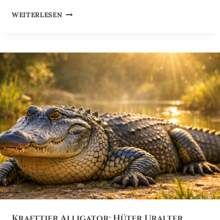
S
K
WEITERLESEN
F
R
R
A
E
F
U
T
D
T
E
I
E
R
A
L
P
A
K
A
:
S
A
N
F
Krafttier Alligator: Hüter Uralter
T