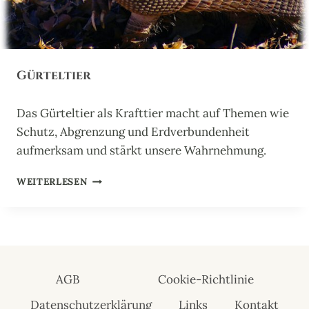
Gürteltier
Das Gürteltier als Krafttier macht auf Themen wie
Schutz, Abgrenzung und Erdverbundenheit
aufmerksam und stärkt unsere Wahrnehmung.
G
WEITERLESEN
Ü
R
T
E
L
T
AGB
Cookie-Richtlinie
I
E
Datenschutzerklärung
Links
Kontakt
R