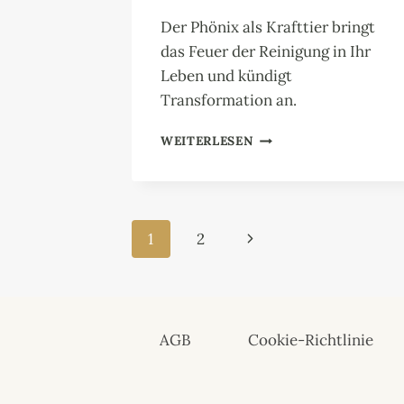
Der Phönix als Krafttier bringt
das Feuer der Reinigung in Ihr
Leben und kündigt
Transformation an.
PHÖNIX
WEITERLESEN
Seitennavigation
Nächste
1
2
Seite
AGB
Cookie-Richtlinie