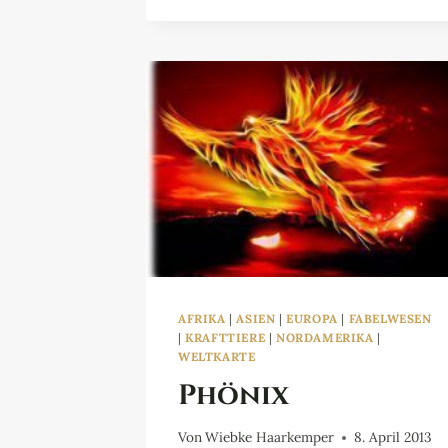
AFRIKA
|
ASIEN
|
EUROPA
|
FABELWESEN
|
KRAFTTIERE
|
NORDAMERIKA
|
WELTKARTE
Phönix
Von
Wiebke Haarkemper
8. April 2013