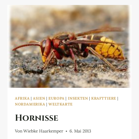
AFRIKA
|
ASIEN
|
EUROPA
|
INSEKTEN
|
KRAFTTIERE
|
NORDAMERIKA
|
WELTKARTE
Hornisse
Von
Wiebke Haarkemper
6. Mai 2013