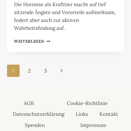
Die Hornisse als Krafttier macht auf tief
sitzende Ängste und Vorurteile aufmerksam,
fodert aber auch zur aktiven
Wahrheitsfindung auf.
HORNISSE
WEITERLESEN
Seitennavigation
Nächste
1
2
3
Seite
AGB
Cookie-Richtlinie
Datenschutzerklärung
Links
Kontakt
Spenden
Impressum