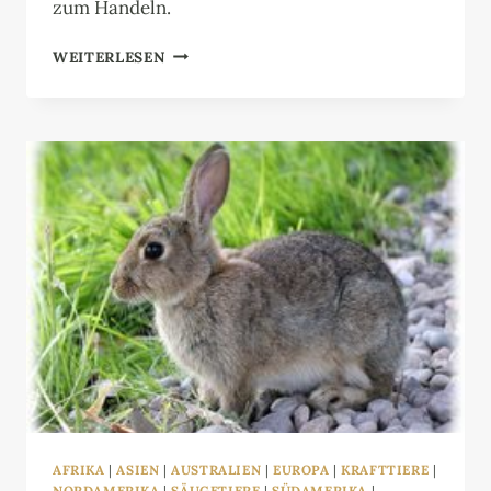
zum Handeln.
KRAFTTIER
WEITERLESEN
ANTILOPE:
BOTE
DER
ANMUT
AFRIKA
|
ASIEN
|
AUSTRALIEN
|
EUROPA
|
KRAFTTIERE
|
NORDAMERIKA
|
SÄUGETIERE
|
SÜDAMERIKA
|