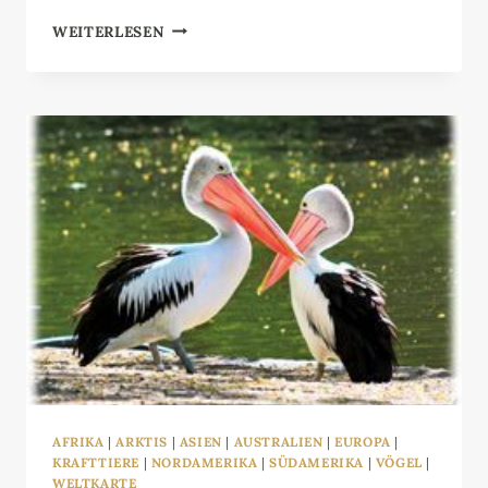
FLAMINGO
WEITERLESEN
AFRIKA
|
ARKTIS
|
ASIEN
|
AUSTRALIEN
|
EUROPA
|
KRAFTTIERE
|
NORDAMERIKA
|
SÜDAMERIKA
|
VÖGEL
|
WELTKARTE