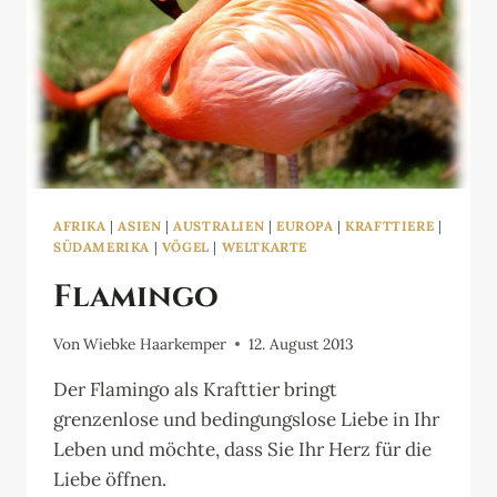
AFRIKA
|
ASIEN
|
AUSTRALIEN
|
EUROPA
|
KRAFTTIERE
|
SÜDAMERIKA
|
VÖGEL
|
WELTKARTE
Flamingo
Von
Wiebke Haarkemper
12. August 2013
Der Flamingo als Krafttier bringt
grenzenlose und bedingungslose Liebe in Ihr
Leben und möchte, dass Sie Ihr Herz für die
Liebe öffnen.