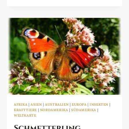
AFRIKA
|
ASIEN
|
AUSTRALIEN
|
EUROPA
|
INSEKTEN
|
KRAFTTIERE
|
NORDAMERIKA
|
SÜDAMERIKA
|
WELTKARTE
Schmetterling