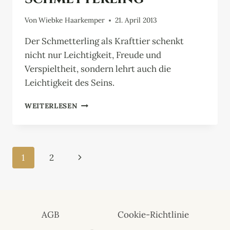
Von
Wiebke Haarkemper
21. April 2013
Der Schmetterling als Krafttier schenkt
nicht nur Leichtigkeit, Freude und
Verspieltheit, sondern lehrt auch die
Leichtigkeit des Seins.
SCHMETTERLING
WEITERLESEN
Seitennavigation
Nächste
1
2
Seite
AGB
Cookie-Richtlinie