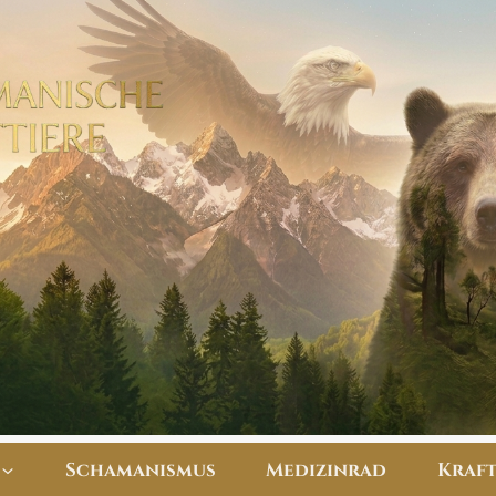
Schamanismus
Medizinrad
​Kraf