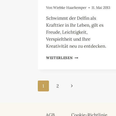
Von
Wiebke Haarkemper
11. Mai 2013
Schwimmt der Delfin als
Krafttier in Ihr Leben, gilt es
Freude, Leichtigkeit,
Verspieltheit und Ihre
Kreativität neu zu entdecken.
DELFIN
WEITERLESEN
Seitennavigation
Nächste
1
2
Seite
AGB
Cookie-Richtlinie