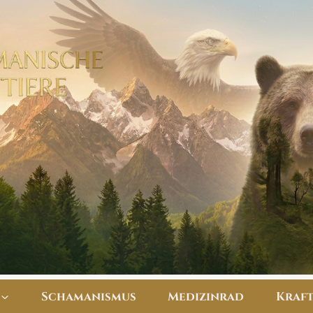
Schamanismus
Medizinrad
​Kraf