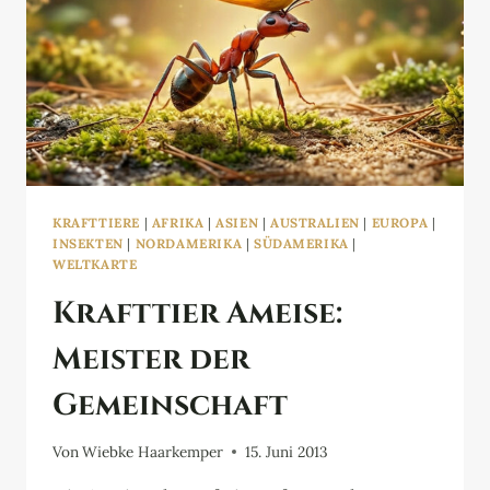
KRAFTTIERE
|
AFRIKA
|
ASIEN
|
AUSTRALIEN
|
EUROPA
|
INSEKTEN
|
NORDAMERIKA
|
SÜDAMERIKA
|
WELTKARTE
Krafttier Ameise:
Meister der
Gemeinschaft
Von
Wiebke Haarkemper
15. Juni 2013