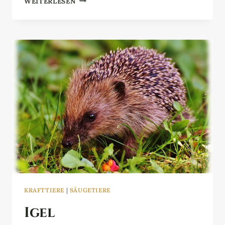
WEITERLESEN
KRAFTTIERE
|
SÄUGETIERE
Igel