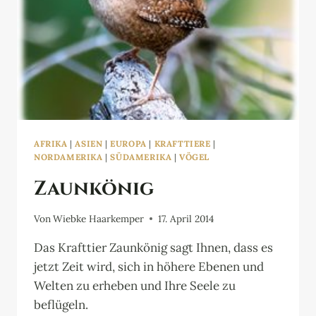
AFRIKA
|
ASIEN
|
EUROPA
|
KRAFTTIERE
|
NORDAMERIKA
|
SÜDAMERIKA
|
VÖGEL
Zaunkönig
Von
Wiebke Haarkemper
17. April 2014
Das Krafttier Zaunkönig sagt Ihnen, dass es
jetzt Zeit wird, sich in höhere Ebenen und
Welten zu erheben und Ihre Seele zu
beflügeln.