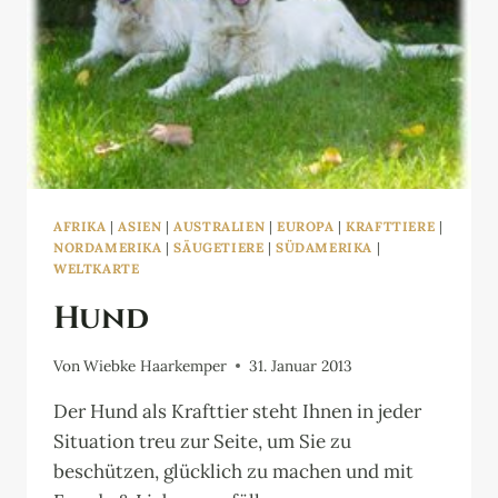
AFRIKA
|
ASIEN
|
AUSTRALIEN
|
EUROPA
|
KRAFTTIERE
|
NORDAMERIKA
|
SÄUGETIERE
|
SÜDAMERIKA
|
WELTKARTE
Hund
Von
Wiebke Haarkemper
31. Januar 2013
Der Hund als Krafttier steht Ihnen in jeder
Situation treu zur Seite, um Sie zu
beschützen, glücklich zu machen und mit