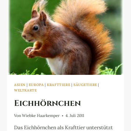
ASIEN
|
EUROPA
|
KRAFTTIERE
|
SÄUGETIERE
|
WELTKARTE
Eichhörnchen
Von
Wiebke Haarkemper
4. Juli 2011
Das Eichhörnchen als Krafttier unterstützt