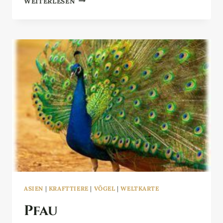
WEITERLESEN
ASIEN
|
KRAFTTIERE
|
VÖGEL
|
WELTKARTE
Pfau