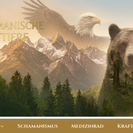
Schamanismus
Medizinrad
​Kraf