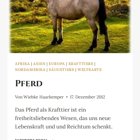
AFRIKA
|
ASIEN
|
EUROPA
|
KRAFTTIERE
|
NORDAMERIKA
|
SÄUGETIERE
|
WELTKARTE
Pferd
Von
Wiebke Haarkemper
17. Dezember 2012
Das Pferd als Krafttier ist ein
freiheitsliebendes Wesen, das uns neue
Lebenskraft und und Reichtum schenkt.
PFERD