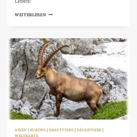
Leben!
SCHWEIN
WEITERLESEN
ASIEN
|
EUROPA
|
KRAFTTIERE
|
SÄUGETIERE
|
WELTKARTE