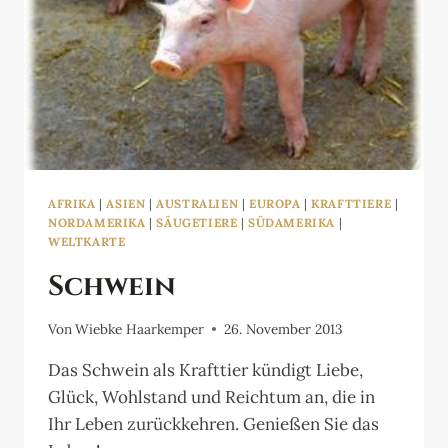
AFRIKA
|
ASIEN
|
AUSTRALIEN
|
EUROPA
|
KRAFTTIERE
|
NORDAMERIKA
|
SÄUGETIERE
|
SÜDAMERIKA
|
WELTKARTE
Schwein
Von
Wiebke Haarkemper
26. November 2013
Das Schwein als Krafttier kündigt Liebe,
Glück, Wohlstand und Reichtum an, die in
Ihr Leben zurückkehren. Genießen Sie das