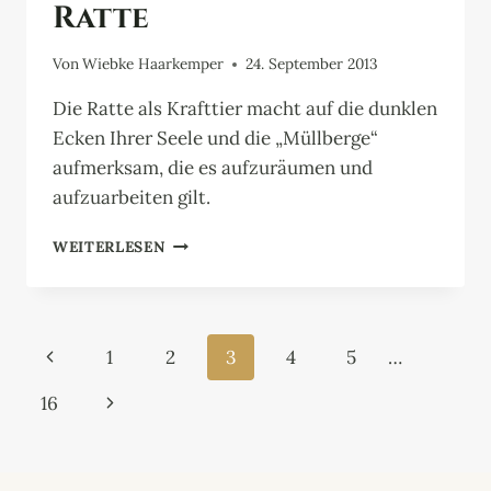
Ratte
Von
Wiebke Haarkemper
24. September 2013
Die Ratte als Krafttier macht auf die dunklen
Ecken Ihrer Seele und die „Müllberge“
aufmerksam, die es aufzuräumen und
aufzuarbeiten gilt.
RATTE
WEITERLESEN
Seitennavigation
Vorherige
1
2
3
4
5
…
Seite
Nächste
16
Seite