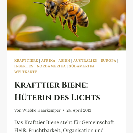
KRAFTTIERE
|
AFRIKA
|
ASIEN
|
AUSTRALIEN
|
EUROPA
|
INSEKTEN
|
NORDAMERIKA
|
SÜDAMERIKA
|
WELTKARTE
Krafttier Biene:
Hüterin des Lichts
Von
Wiebke Haarkemper
24. April 2013
Das Krafttier Biene steht für Gemeinschaft,
Fleiß, Fruchtbarkeit, Organisation und