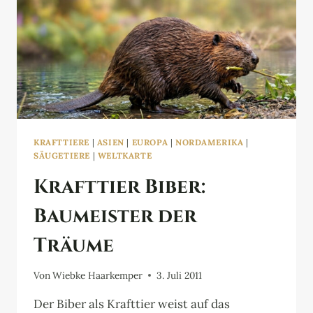
KRAFTTIERE
|
ASIEN
|
EUROPA
|
NORDAMERIKA
|
SÄUGETIERE
|
WELTKARTE
Krafttier Biber:
Baumeister der
Träume
Von
Wiebke Haarkemper
3. Juli 2011
Der Biber als Krafttier weist auf das